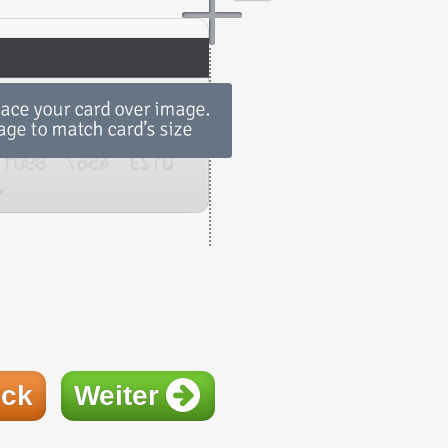
ück
Weiter