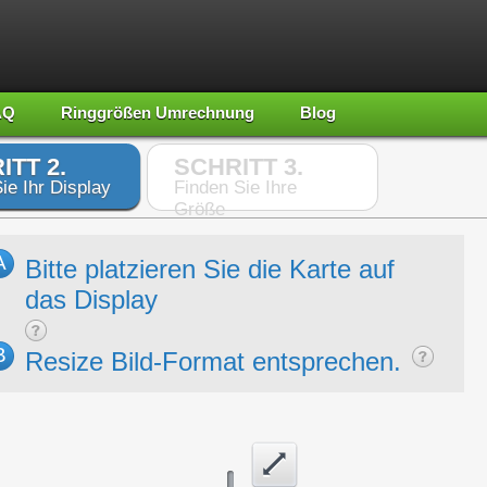
AQ
Ringgrößen Umrechnung
Blog
ITT 2.
SCHRITT 3.
ie Ihr Display
Finden Sie Ihre
Größe
A
Bitte platzieren Sie die Karte auf
das Display
B
Resize Bild-Format entsprechen.