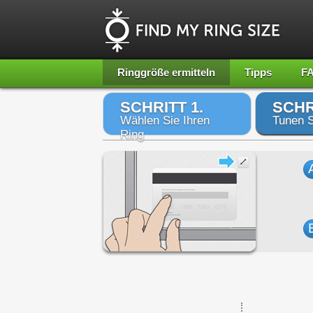
Ringgröße ermitteln
Tipps
F
SCHRITT 1.
SCHR
Wählen Sie Ihren
Tunen S
Ring