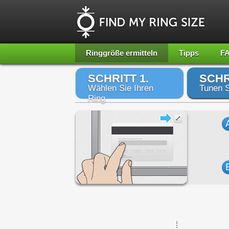
Ringgröße ermitteln
Tipps
F
SCHRITT 1.
SCHR
Wählen Sie Ihren
Tunen S
Ring