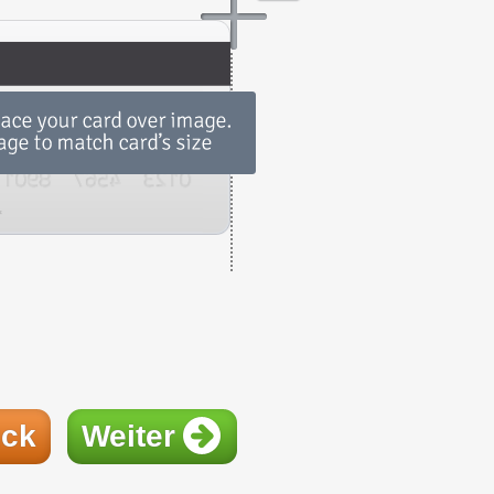
ück
Weiter