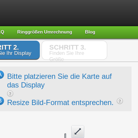
AQ
Ringgrößen Umrechnung
Blog
ITT 2.
SCHRITT 3.
ie Ihr Display
Finden Sie Ihre
Größe
A
Bitte platzieren Sie die Karte auf
das Display
B
Resize Bild-Format entsprechen.