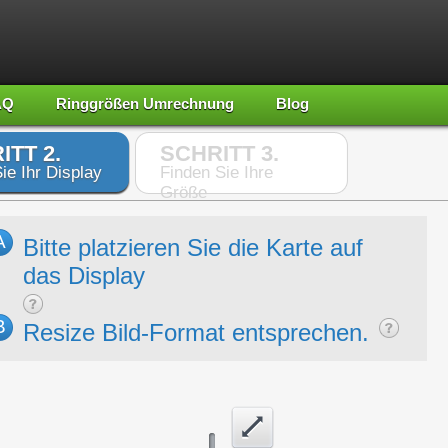
AQ
Ringgrößen Umrechnung
Blog
ITT 2.
SCHRITT 3.
ie Ihr Display
Finden Sie Ihre
Größe
A
Bitte platzieren Sie die Karte auf
das Display
B
Resize Bild-Format entsprechen.