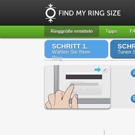
Ringgröße ermitteln
Tipps
F
SCHRITT 1.
SCHR
Wählen Sie Ihren
Tunen S
Ring