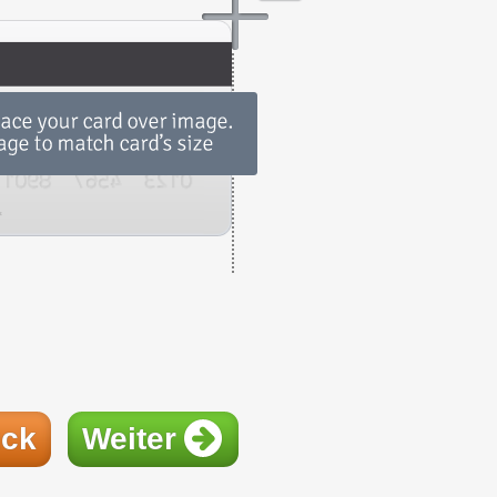
ück
Weiter