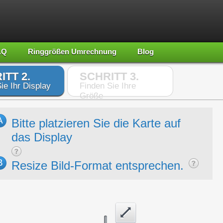
AQ
Ringgrößen Umrechnung
Blog
ITT 2.
SCHRITT 3.
ie Ihr Display
Finden Sie Ihre
Größe
A
Bitte platzieren Sie die Karte auf
das Display
B
Resize Bild-Format entsprechen.