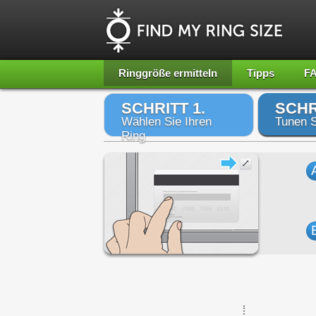
Ringgröße ermitteln
Tipps
F
SCHRITT 1.
SCHR
Wählen Sie Ihren
Tunen S
Ring