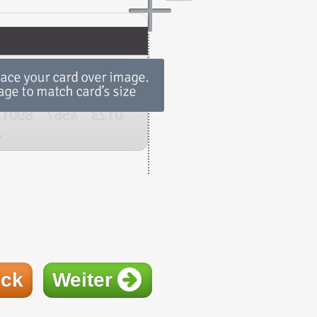
ück
Weiter