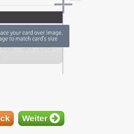
ück
Weiter