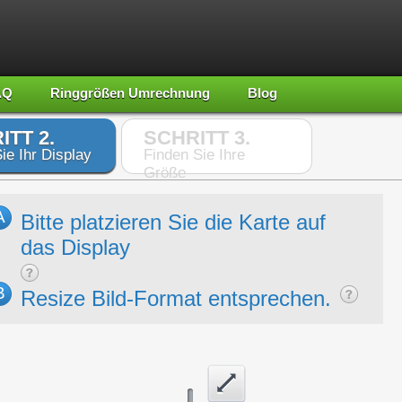
AQ
Ringgrößen Umrechnung
Blog
ITT 2.
SCHRITT 3.
ie Ihr Display
Finden Sie Ihre
Größe
A
Bitte platzieren Sie die Karte auf
das Display
B
Resize Bild-Format entsprechen.