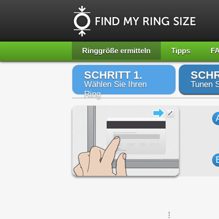
Ringgröße ermitteln
Tipps
F
SCHRITT 1.
SCHR
Wählen Sie Ihren
Tunen S
Ring