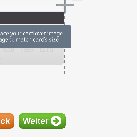
ück
Weiter