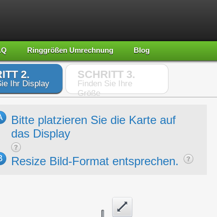
AQ
Ringgrößen Umrechnung
Blog
ITT 2.
SCHRITT 3.
ie Ihr Display
Finden Sie Ihre
Größe
A
Bitte platzieren Sie die Karte auf
das Display
B
Resize Bild-Format entsprechen.