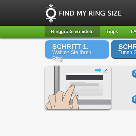
Ringgröße ermitteln
Tipps
F
SCHRITT 1.
SCHR
Wählen Sie Ihren
Tunen S
Ring