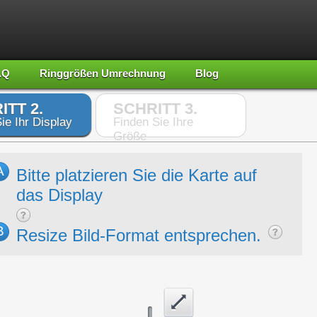
AQ
Ringgrößen Umrechnung
Blog
ITT 2.
SCHRITT 3.
ie Ihr Display
Finden Sie Ihre
Größe
A
Bitte platzieren Sie die Karte auf
das Display
B
Resize Bild-Format entsprechen.