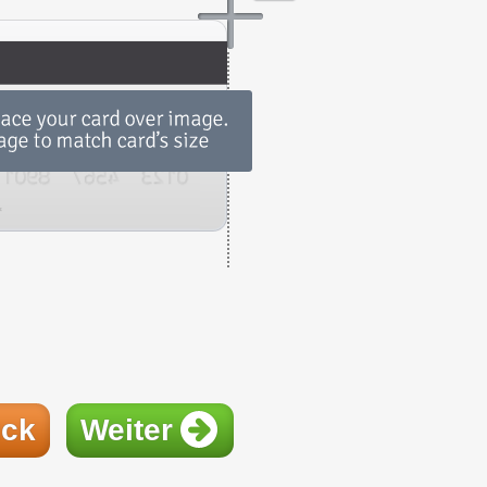
ück
Weiter