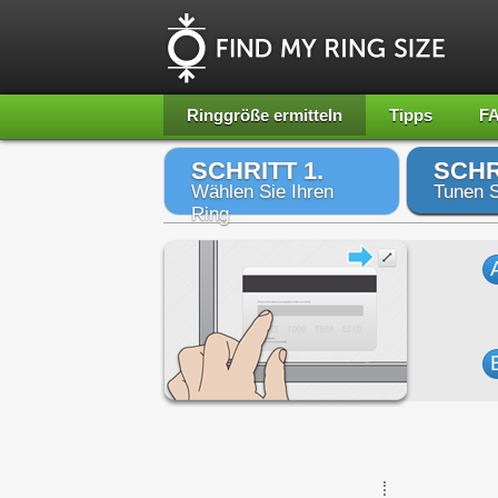
Ringgröße ermitteln
Tipps
F
SCHRITT 1.
SCHR
Wählen Sie Ihren
Tunen S
Ring