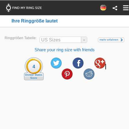
Ihre Ringgröße lautet
Ringgrößen Tabelle:
US Sizes
mehr erfahren
Share your ring size with friends
4
United States
Sizes