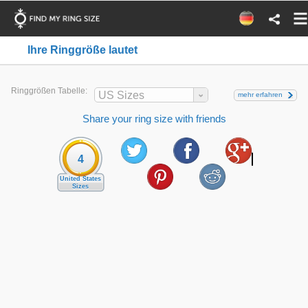
Ihre Ringgröße lautet
Ringgrößen Tabelle:
US Sizes
mehr erfahren
Share your ring size with friends
4
United States
Sizes