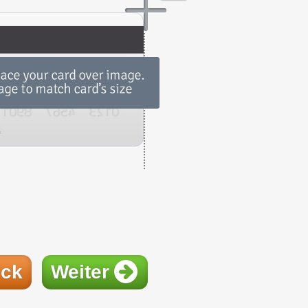
ück
Weiter