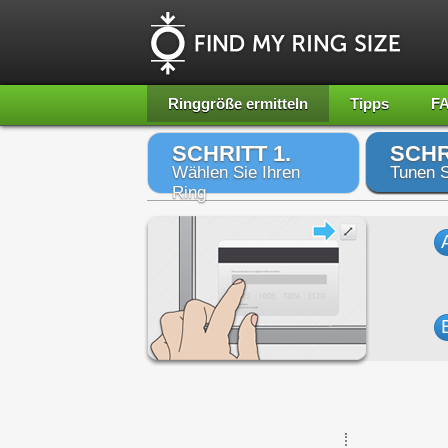
Ringgröße ermitteln
Tipps
F
SCHRITT 1.
SCHR
Wählen Sie Ihren
Tunen S
Ring