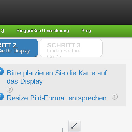
AQ
Ringgrößen Umrechnung
Blog
ITT 2.
SCHRITT 3.
ie Ihr Display
Finden Sie Ihre
Größe
A
Bitte platzieren Sie die Karte auf
das Display
B
Resize Bild-Format entsprechen.