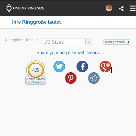
Ihre Ringgröße lautet
Ringgrößen Tabelle:
US Sizes
mehr erfahren
Share your ring size with friends
4.5
United States
Sizes