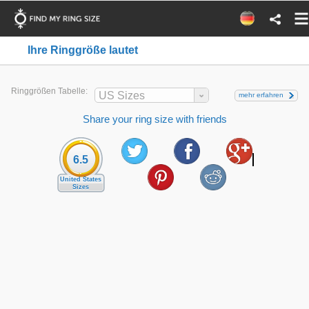
Ihre Ringgröße lautet
Ringgrößen Tabelle:
US Sizes
mehr erfahren
Share your ring size with friends
6.5
United States
Sizes