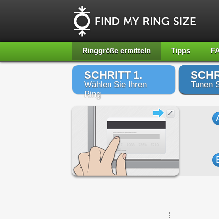
Ringgröße ermitteln
Tipps
F
SCHRITT 1.
SCHR
Wählen Sie Ihren
Tunen S
Ring