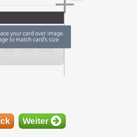
ück
Weiter