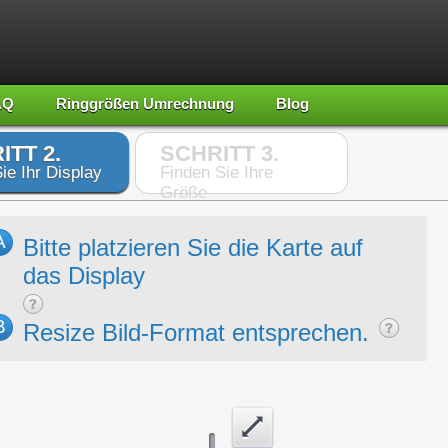
AQ
Ringgrößen Umrechnung
Blog
ITT 2.
SCHRITT 3.
ie Ihr Display
Finden Sie Ihre
Größe
A
Bitte platzieren Sie die Karte auf
das Display
B
Resize Bild-Format entsprechen.