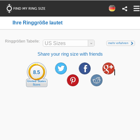
Ihre Ringgröße lautet
Ringgrößen Tabelle:
US Sizes
mehr erfahren
Share your ring size with friends
8.5
United States
Sizes