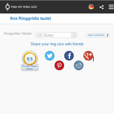
Ihre Ringgröße lautet
Ringgrößen Tabelle:
US Sizes
mehr erfahren
Share your ring size with friends
8.5
United States
Sizes