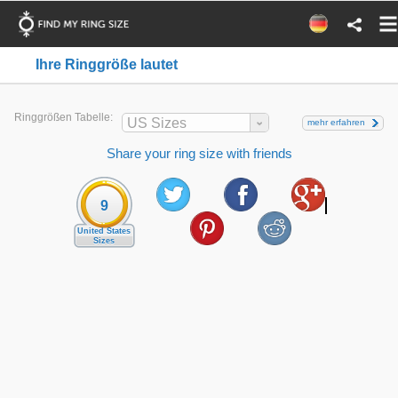
Ihre Ringgröße lautet
Ringgrößen Tabelle:
US Sizes
mehr erfahren
Share your ring size with friends
9
United States
Sizes