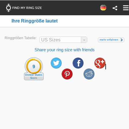
Ihre Ringgröße lautet
Ringgrößen Tabelle:
US Sizes
mehr erfahren
Share your ring size with friends
9
United States
Sizes