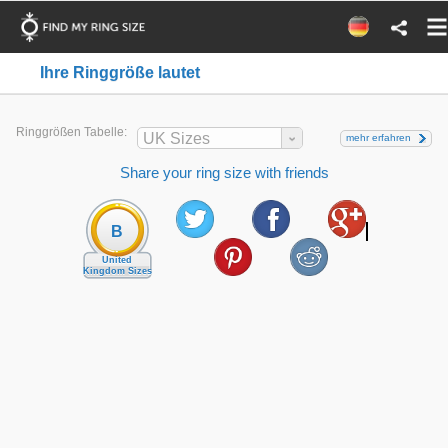
Ihre Ringgröße lautet
Ringgrößen Tabelle:
UK Sizes
mehr erfahren
Share your ring size with friends
B
United
Kingdom Sizes