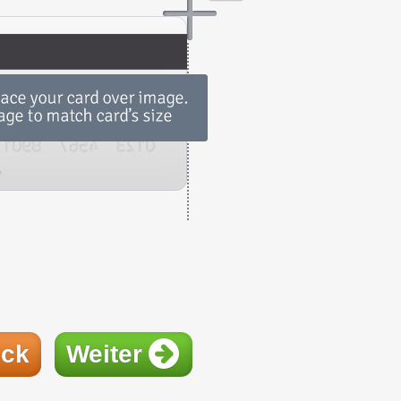
ück
Weiter