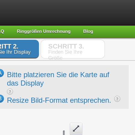
AQ
Ringgrößen Umrechnung
Blog
ITT 2.
SCHRITT 3.
ie Ihr Display
Finden Sie Ihre
Größe
A
Bitte platzieren Sie die Karte auf
das Display
B
Resize Bild-Format entsprechen.