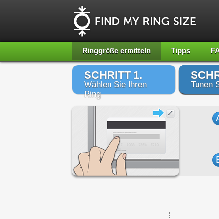
Ringgröße ermitteln
Tipps
F
SCHRITT 1.
SCHR
Wählen Sie Ihren
Tunen S
Ring