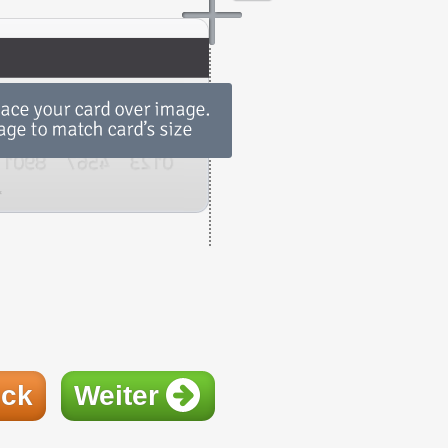
ück
Weiter