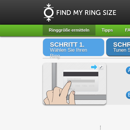
Ringgröße ermitteln
Tipps
F
SCHRITT 1.
SCHR
Wählen Sie Ihren
Tunen S
Ring