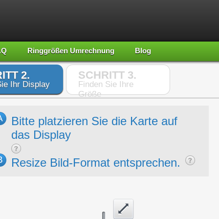
AQ
Ringgrößen Umrechnung
Blog
ITT 2.
SCHRITT 3.
ie Ihr Display
Finden Sie Ihre
Größe
A
Bitte platzieren Sie die Karte auf
das Display
B
Resize Bild-Format entsprechen.