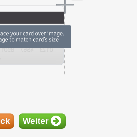
ück
Weiter