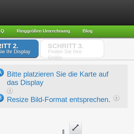
AQ
Ringgrößen Umrechnung
Blog
ITT 2.
SCHRITT 3.
ie Ihr Display
Finden Sie Ihre
Größe
A
Bitte platzieren Sie die Karte auf
das Display
B
Resize Bild-Format entsprechen.