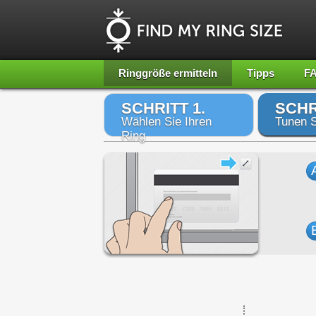
Ringgröße ermitteln
Tipps
F
SCHRITT 1.
SCHR
Wählen Sie Ihren
Tunen S
Ring