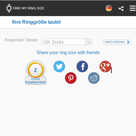
Ihre Ringgröße lautet
Ringgrößen Tabelle:
UK Sizes
mehr erfahren
Share your ring size with friends
Z
United
Kingdom Sizes