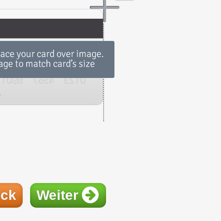
ück
Weiter