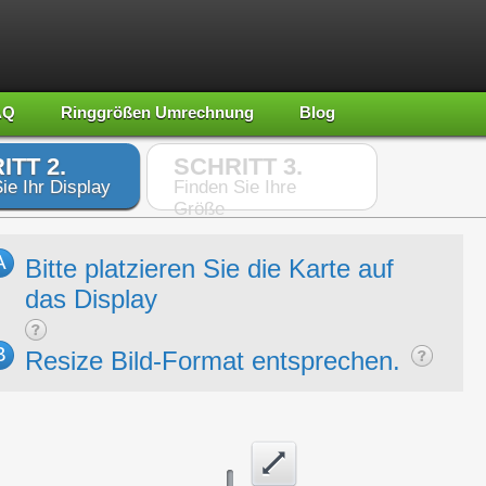
AQ
Ringgrößen Umrechnung
Blog
ITT 2.
SCHRITT 3.
ie Ihr Display
Finden Sie Ihre
Größe
A
Bitte platzieren Sie die Karte auf
das Display
B
Resize Bild-Format entsprechen.