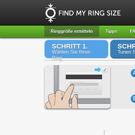
Ringgröße ermitteln
Tipps
F
SCHRITT 1.
SCHR
Wählen Sie Ihren
Tunen S
Ring