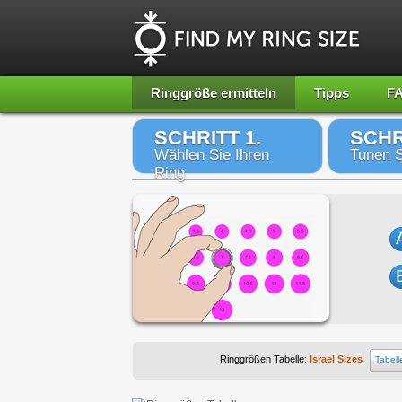
Ringgröße ermitteln
Tipps
F
SCHRITT 1.
SCHR
Wählen Sie Ihren
Tunen S
Ring
Ringgrößen Tabelle:
Israel Sizes
Tabell