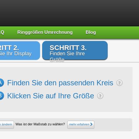
AQ
Ringgrößen Umrechnung
Blog
ITT 2.
SCHRITT 3.
ie Ihr Display
Finden Sie Ihre
Größe
Finden Sie den passenden Kreis
A
Klicken Sie auf Ihre Größe
B
Was ist der Maßstab zu wählen?
e ändern
mehr erfahren