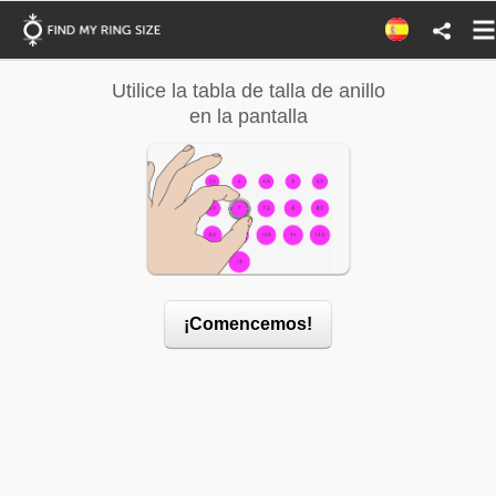
Utilice la tabla de talla de anillo
Use la guía
en la pantalla
en
¡Comencemos!