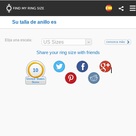
Su talla de anillo es
Elija una escala:
US Sizes
conozca más
Share your ring size with friends
10
United States
Sizes