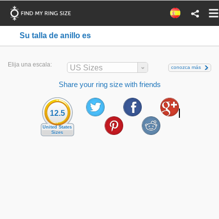
Su talla de anillo es
Elija una escala:
US Sizes
conozca más
Share your ring size with friends
12.5
United States
Sizes