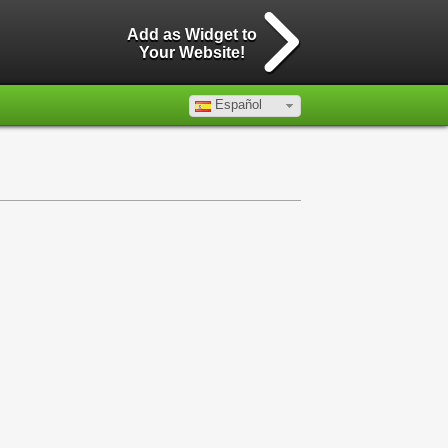
Add as Widget to
Your Website!
Español