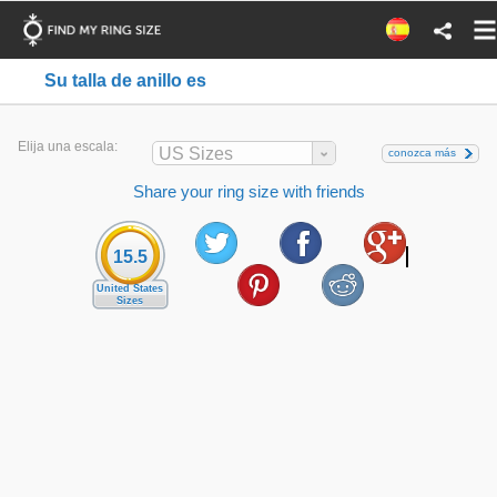
Su talla de anillo es
Elija una escala:
US Sizes
conozca más
Share your ring size with friends
15.5
United States
Sizes