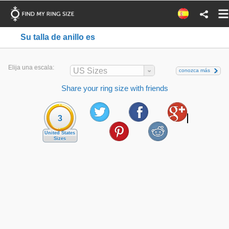
Su talla de anillo es
Elija una escala:
US Sizes
conozca más
Share your ring size with friends
3
United States
Sizes