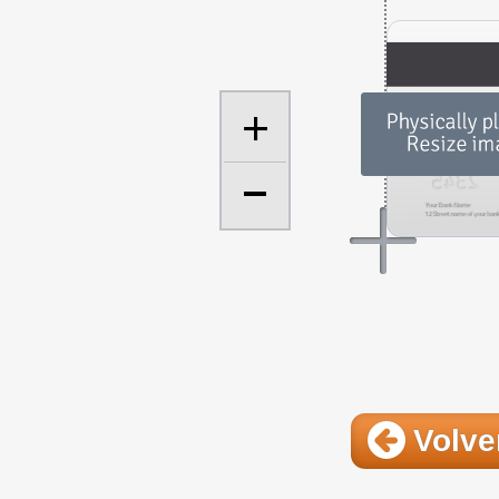
+
Volve