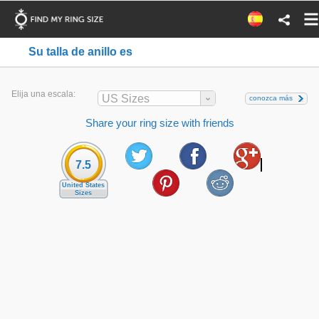
Su talla de anillo es
Elija una escala:
US Sizes
conozca más
Share your ring size with friends
7.5
United States
Sizes