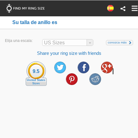
Su talla de anillo es
Elija una escala:
US Sizes
conozca más
Share your ring size with friends
9.5
United States
Sizes