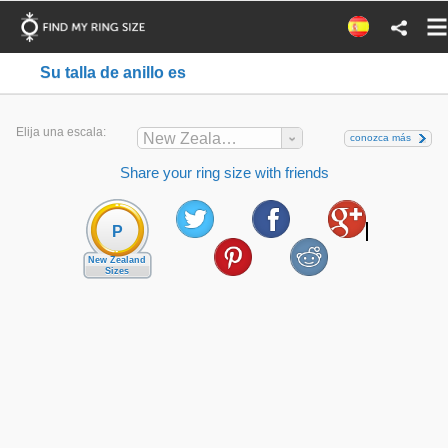
Su talla de anillo es
Elija una escala:
New Zealand
conozca más
Share your ring size with friends
P
New Zealand
Sizes