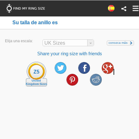
Su talla de anillo es
Elija una escala:
UK Sizes
conozca más
Share your ring size with friends
Z5
United
Kingdom Sizes