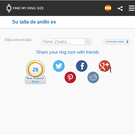
Su talla de anillo es
Elija una escala:
New Zealand
conozca más
Share your ring size with friends
Z6
New Zealand
Sizes