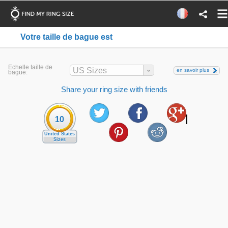
Votre taille de bague est
Echelle taille de
US Sizes
en savoir plus
bague:
Share your ring size with friends
10
United States
Sizes