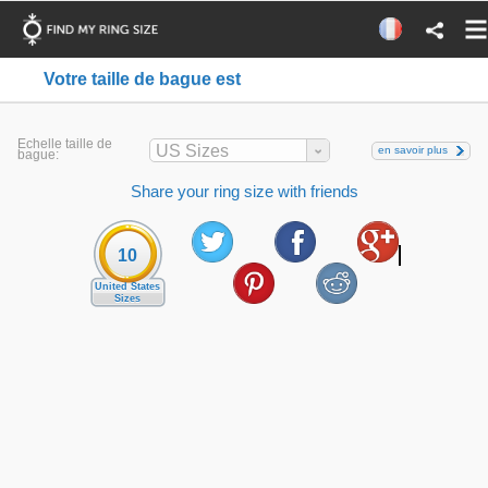
Votre taille de bague est
Echelle taille de
US Sizes
en savoir plus
bague:
Share your ring size with friends
10
United States
Sizes