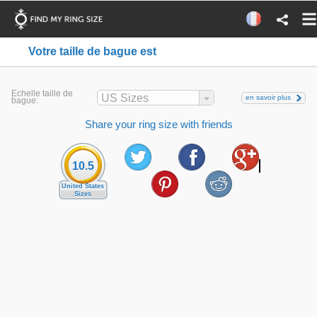
Votre taille de bague est
Echelle taille de
US Sizes
en savoir plus
bague:
Share your ring size with friends
10.5
United States
Sizes