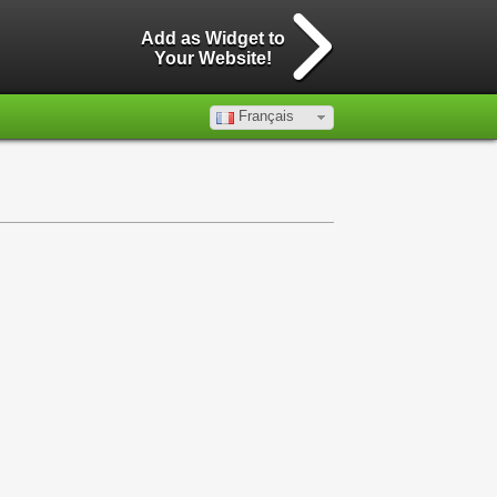
Add as Widget to
Your Website!
Français