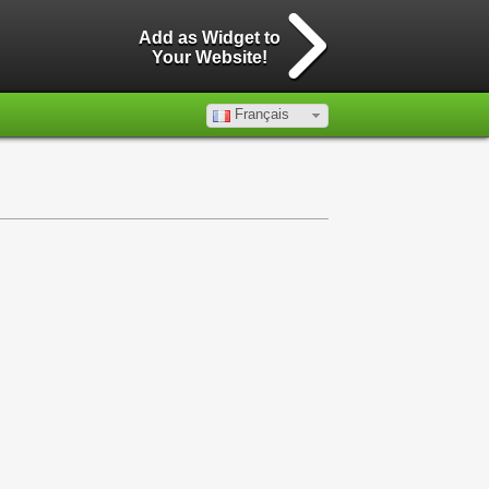
Add as Widget to
Your Website!
Français