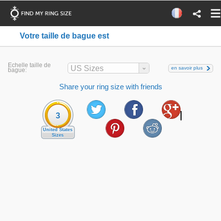
Votre taille de bague est
Echelle taille de
US Sizes
en savoir plus
bague:
Share your ring size with friends
3
United States
Sizes