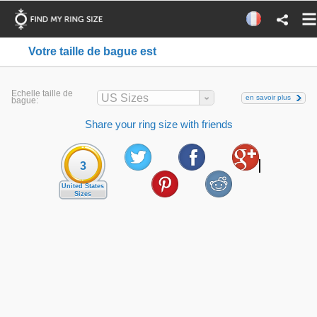
Votre taille de bague est
Echelle taille de
US Sizes
en savoir plus
bague:
Share your ring size with friends
3
United States
Sizes