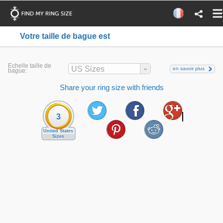
Votre taille de bague est
Echelle taille de
US Sizes
en savoir plus
bague:
Share your ring size with friends
3
United States
Sizes