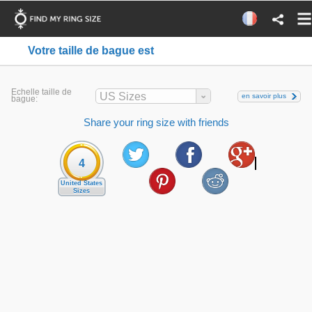
Votre taille de bague est
Echelle taille de
US Sizes
en savoir plus
bague:
Share your ring size with friends
4
United States
Sizes