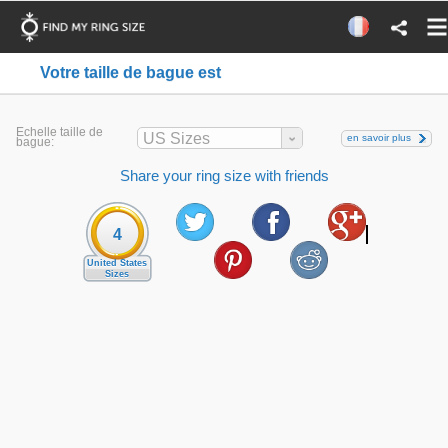
Votre taille de bague est
Echelle taille de
US Sizes
en savoir plus
bague:
Share your ring size with friends
4
United States
Sizes