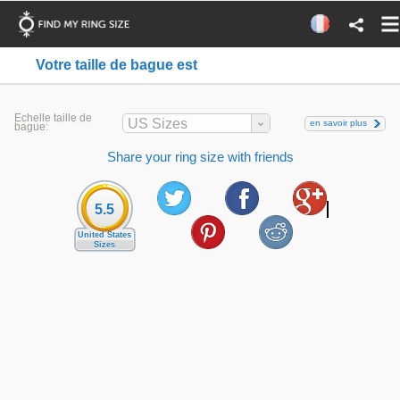
Votre taille de bague est
Echelle taille de
US Sizes
en savoir plus
bague:
Share your ring size with friends
5.5
United States
Sizes