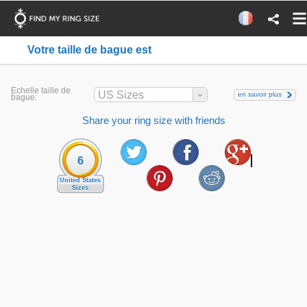
Votre taille de bague est
Echelle taille de
US Sizes
en savoir plus
bague:
Share your ring size with friends
6
United States
Sizes