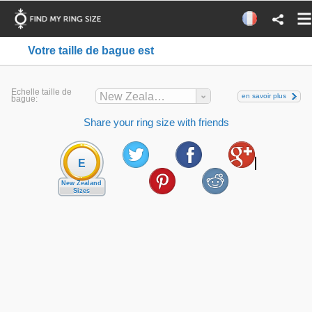
Votre taille de bague est
Echelle taille de
New Zealand
en savoir plus
bague:
Share your ring size with friends
E
New Zealand
Sizes