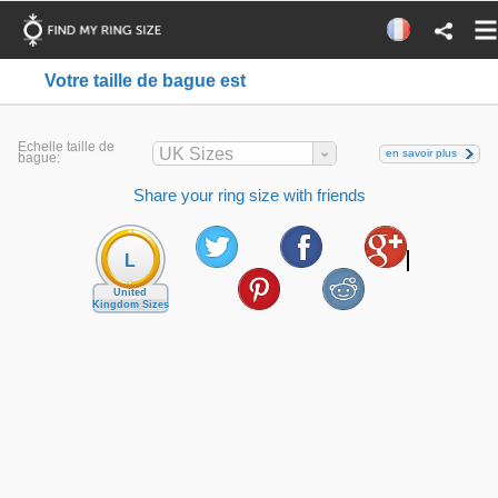
Votre taille de bague est
Echelle taille de
UK Sizes
en savoir plus
bague:
Share your ring size with friends
L
United
Kingdom Sizes